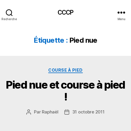
CCCP
Recherche
Menu
Étiquette :
Pied nue
Catégories
COURSE À PIED
Pied nue et course à pied
!
Par
Raphaël
31 octobre 2011
Auteur
Date
de
de
l’article
l’article