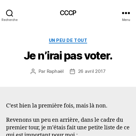
CCCP
Recherche
Menu
Catégories
UN PEU DE TOUT
Je n’irai pas voter.
Par
Raphaël
26 avril 2017
Auteur
Date
de
de
l’article
l’article
C’est bien la première fois, mais là non.
Revenons un peu en arrière, dans le cadre du
premier tour, je m’étais fait une petite liste de ce
qui est important pour moi :