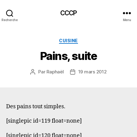
CCCP
Recherche
Menu
Catégories
CUISINE
Pains, suite
Par
Raphaël
19 mars 2012
Auteur
Date
de
de
l’article
l’article
Des pains tout simples.
[singlepic id=119 float=none]
[singlepic id=120 float=none]