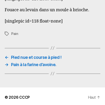
Fouace au levain dans un moule à brioche.
[singlepic id=118 float=none]
Pain
Étiquettes
←
Pied nue et course à pied !
→
Pain à la farine d’avoine.
© 2026
CCCP
Haut
↑