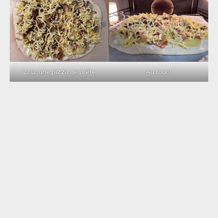
Zou, une pizza de prête
Au four !
Ta pizza est prête à cuire ? Tu enfournes, et
comme tu as mis du papier cuisson, tu peux
juste faire glisser de la planche à la pierre en
tirant le papier en faisant attention à ne pas te
bruler parce que là tu as un peu la main dans
un four 280°.
Là ça va cuire rapidement, au bout de 3 ou 4
min tu peux retirer le papier cuisson si tu veux.
Il va normalement de venir facilement si tu