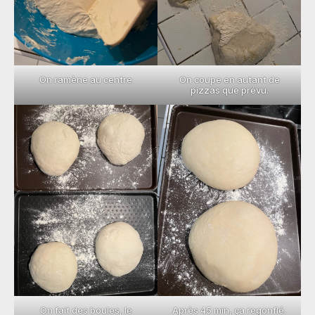
On ramène au centre
On coupe en autant de
pizzas que prévu.
On fait des boules, le
Après 45 min, ça regonflé.