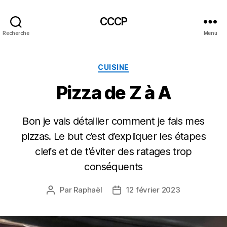
CCCP
Recherche
Menu
Catégories
CUISINE
Pizza de Z à A
Bon je vais détailler comment je fais mes
pizzas. Le but c’est d’expliquer les étapes
clefs et de t’éviter des ratages trop
conséquents
Par
Raphaël
12 février 2023
Auteur
Date
de
de
l’article
l’article